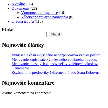
Aktuálne
(36)
Dokumenty
(28)
Vnútorné predpisy obce
(16)
Všeobecne záväzné nariadenia
(8)
Úradna tabuľa
(115)
Hľadať
Hľadať
Najnovšie články
Vyhlásenie času zvýšeného nebezpečenstva vzniku požiaru.
Menovanie zapisovatelky miestneho volebného obvodu.
Menovanie miestnych zapisovateľov volebných okrskov.
Oznámenie
Rozhodnutie prednostky Okresného úradu Stará Ľubovňa
Najnovšie komentáre
Žiadne komentáre na zobrazenie.