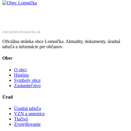
Obec Lomnička
obec@obeclomnicka.sk
Oficiálna stránka obce Lomnička. Aktuality, dokumenty, úradná
tabuľa a informácie pre občanov.
Obec
O obci
História
Symboly obce
Zastupiteľstvo
Úrad
Úradná tabuľa
VZN a smernice
Tlačivá
Zverejňovanie