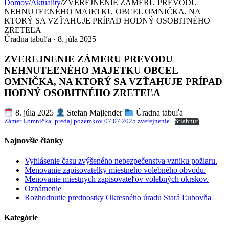
Domov
/
Aktuality
/
ZVEREJNENIE ZÁMERU PREVODU
NEHNUTEĽNÉHO MAJETKU OBCEL OMNIČKA, NA
KTORÝ SA VZŤAHUJE PRÍPAD HODNÝ OSOBITNÉHO
ZRETEĽA
Úradna tabuľa · 8. júla 2025
ZVEREJNENIE ZÁMERU PREVODU
NEHNUTEĽNÉHO MAJETKU OBCEL
OMNIČKA, NA KTORÝ SA VZŤAHUJE PRÍPAD
HODNÝ OSOBITNÉHO ZRETEĽA
8. júla 2025
Stefan Majlender
Úradna tabuľa
Zámer Lomnička_predaj pozemkov 07.07.2025 zverejnenie
Stiahnuť
Najnovšie články
Vyhlásenie času zvýšeného nebezpečenstva vzniku požiaru.
Menovanie zapisovatelky miestneho volebného obvodu.
Menovanie miestnych zapisovateľov volebných okrskov.
Oznámenie
Rozhodnutie prednostky Okresného úradu Stará Ľubovňa
Kategórie