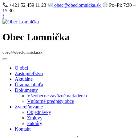
+421 52 459 11 23
obec@obeclomnicka.sk
Po–Pi: 7:30 –
15:30
f
Obec Lomnička
obec@obeclomnicka.sk
O obci
Zastupiteľstvo
Aktuálne
Úradna tabuľa
Dokumenty
Všeobecne záväzné nariadenia
Vnútorné predpisy obce
Zverejňovanie
Objednávky
Zmluvy
Faktúry
Kontakt