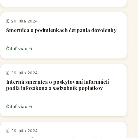
VNÚTORNÉ PREDPISY OBCE
🗓️ 29. júla 2024
Smernica o podmienkach čerpania dovolenky
Čítať viac →
VNÚTORNÉ PREDPISY OBCE
🗓️ 29. júla 2024
Interná smernica o poskytovaní informácií
podľa infozákona a sadzobník poplatkov
Čítať viac →
VNÚTORNÉ PREDPISY OBCE
🗓️ 29. júla 2024