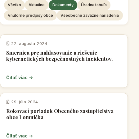
Všetko
Aktuálne
Dokumenty
Úradna tabuľa
Vnútorné predpisy obce
Všeobecne záväzné nariadenia
VNÚTORNÉ PREDPISY OBCE
🗓️ 22. augusta 2024
Smernica pre nahlasovanie a riešenie
kybernetických bezpečnostných incidentov.
Čítať viac →
VNÚTORNÉ PREDPISY OBCE
🗓️ 29. júla 2024
Rokovací poriadok Obecného zastupiteľstva
obce Lomnička
Čítať viac →