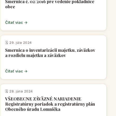
Smernica č. 02/2016 pre vedenie pokladnice
obce
Čítať viac →
VNÚTORNÉ PREDPISY OBCE
🗓️ 29. júla 2024
Smernica o inventarizácii majetku, záväzkov
a rozdielu majetku a záväzkov
Čítať viac →
VŠEOBECNE ZÁVÄZNÉ NARIADENIA
🗓️ 28. júna 2024
VŠEOBECNE ZÁVÄZNÉ NARIADENIE
Registratúrny poriadok a registratúrny plán
Obecného úradu Lomnička