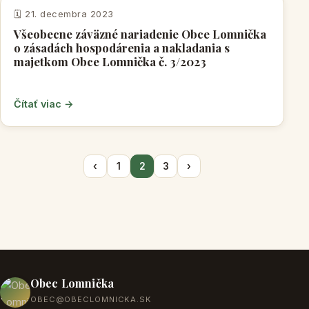
VŠEOBECNE ZÁVÄZNÉ NARIADENIA
🗓️ 21. decembra 2023
Všeobecne záväzné nariadenie Obce Lomnička
o zásadách hospodárenia a nakladania s
majetkom Obce Lomnička č. 3/2023
Čítať viac →
‹
1
2
3
›
Obec Lomnička
OBEC@OBECLOMNICKA.SK