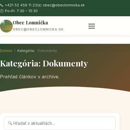
📞 +421 52 459 11 23
✉️ obec@obeclomnicka.sk
🕒 Po–Pi: 7:30 – 15:30
Obec Lomnička
OBEC@OBECLOMNICKA.SK
O obci
Zastupiteľstvo
Aktuálne
Úradna tabuľa
Domov
/
Kategória:
Dokumenty
Kategória:
Dokumenty
Prehľad článkov v archíve.