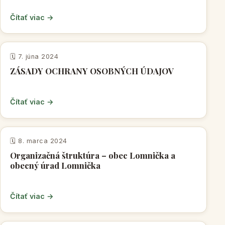
Čítať viac →
VNÚTORNÉ PREDPISY OBCE
🗓️ 7. júna 2024
ZÁSADY OCHRANY OSOBNÝCH ÚDAJOV
Čítať viac →
VNÚTORNÉ PREDPISY OBCE
🗓️ 8. marca 2024
Organizačná štruktúra – obec Lomnička a
obecný úrad Lomnička
Čítať viac →