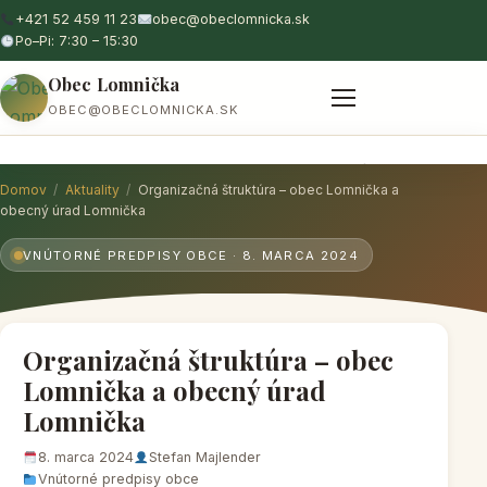
+421 52 459 11 23
obec@obeclomnicka.sk
Po–Pi: 7:30 – 15:30
Obec Lomnička
OBEC@OBECLOMNICKA.SK
O obci
Zastupiteľstvo
Aktuálne
Úradna tabuľa
Domov
/
Aktuality
/
Organizačná štruktúra – obec Lomnička a
obecný úrad Lomnička
VNÚTORNÉ PREDPISY OBCE · 8. MARCA 2024
Organizačná štruktúra – obec
Lomnička a obecný úrad
Lomnička
8. marca 2024
Stefan Majlender
Vnútorné predpisy obce