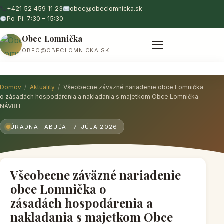
+421 52 459 11 23
obec@obeclomnicka.sk
Po–Pi: 7:30 – 15:30
Obec Lomnička
OBEC@OBECLOMNICKA.SK
O obci
Zastupiteľstvo
Aktuálne
Úradna tabuľa
Domov
/
Aktuality
/
Všeobecne záväzné nariadenie obce Lomnička
o zásadách hospodárenia a nakladania s majetkom Obce Lomnička –
NÁVRH
ÚRADNA TABUĽA · 7. JÚLA 2026
Všeobecne záväzné nariadenie
obce Lomnička o
zásadách hospodárenia a
nakladania s majetkom Obce