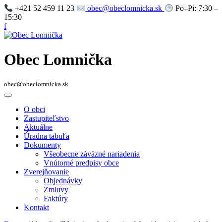
+421 52 459 11 23
obec@obeclomnicka.sk
Po–Pi: 7:30 –
15:30
f
Obec Lomnička
obec@obeclomnicka.sk
O obci
Zastupiteľstvo
Aktuálne
Úradna tabuľa
Dokumenty
Všeobecne záväzné nariadenia
Vnútorné predpisy obce
Zverejňovanie
Objednávky
Zmluvy
Faktúry
Kontakt