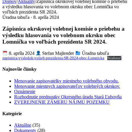
Domov
/
Aktuality
/
Zápisnica okrskovej volebnej komisie o priebehu
a výsledku hlasovania vo volebnom okrsku obec Lomnička vo
voľbách prezidenta SR 2024.
Úradna tabuľa · 8. apríla 2024
Zápisnica okrskovej volebnej komisie o priebehu a
výsledku hlasovania vo volebnom okrsku obec
Lomnička vo voľbách prezidenta SR 2024.
8. apríla 2024
Stefan Majlender
Úradna tabuľa
zapisnica-vysledok-volieb-prezidenta-SR-2024-obec-Lomnicka
Stiahnuť
Najnovšie články
Menovanie zapisovatelky miestneho volebného obvodu.
Menovanie miestnych zapisovateľov volebných okrskov.
Oznámenie
Rozhodnutie prednostky Okresného úradu Stará Ľubovňa
ZVEREJNENIE ZÁMERU NÁJMU POZEMKU
Kategórie
Aktuálne
(35)
Dokumenty
(28)