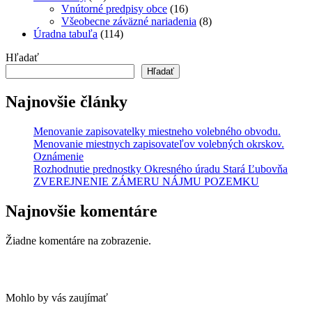
Vnútorné predpisy obce
(16)
Všeobecne záväzné nariadenia
(8)
Úradna tabuľa
(114)
Hľadať
Hľadať
Najnovšie články
Menovanie zapisovatelky miestneho volebného obvodu.
Menovanie miestnych zapisovateľov volebných okrskov.
Oznámenie
Rozhodnutie prednostky Okresného úradu Stará Ľubovňa
ZVEREJNENIE ZÁMERU NÁJMU POZEMKU
Najnovšie komentáre
Žiadne komentáre na zobrazenie.
Mohlo by vás zaujímať