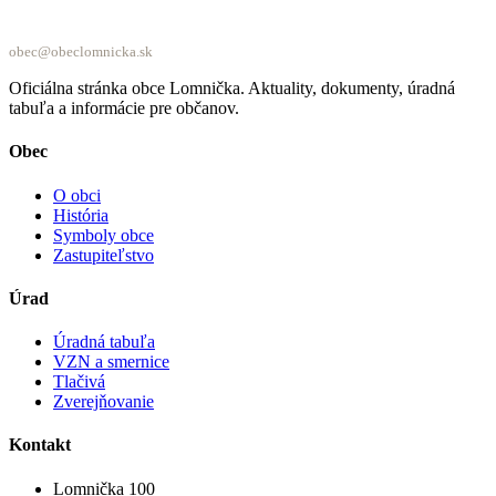
obec@obeclomnicka.sk
Oficiálna stránka obce Lomnička. Aktuality, dokumenty, úradná
tabuľa a informácie pre občanov.
Obec
O obci
História
Symboly obce
Zastupiteľstvo
Úrad
Úradná tabuľa
VZN a smernice
Tlačivá
Zverejňovanie
Kontakt
Lomnička 100