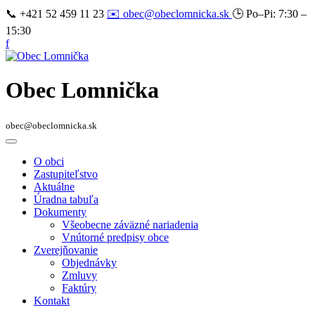
📞 +421 52 459 11 23
✉️ obec@obeclomnicka.sk
🕒 Po–Pi: 7:30 –
15:30
f
Obec Lomnička
obec@obeclomnicka.sk
O obci
Zastupiteľstvo
Aktuálne
Úradna tabuľa
Dokumenty
Všeobecne záväzné nariadenia
Vnútorné predpisy obce
Zverejňovanie
Objednávky
Zmluvy
Faktúry
Kontakt