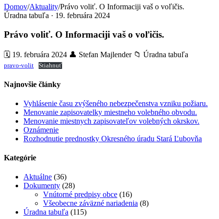
Domov
/
Aktuality
/
Právo voliť. O Informaciji vaš o voľičis.
Úradna tabuľa · 19. februára 2024
Právo voliť. O Informaciji vaš o voľičis.
🗓️ 19. februára 2024
👤 Stefan Majlender
📁 Úradna tabuľa
pravo-volit
Stiahnuť
Najnovšie články
Vyhlásenie času zvýšeného nebezpečenstva vzniku požiaru.
Menovanie zapisovatelky miestneho volebného obvodu.
Menovanie miestnych zapisovateľov volebných okrskov.
Oznámenie
Rozhodnutie prednostky Okresného úradu Stará Ľubovňa
Kategórie
Aktuálne
(36)
Dokumenty
(28)
Vnútorné predpisy obce
(16)
Všeobecne záväzné nariadenia
(8)
Úradna tabuľa
(115)