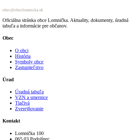
obec@obeclomnicka.sk
Oficiálna stránka obce Lomnička. Aktuality, dokumenty, úradná
tabuľa a informácie pre občanov.
Obec
O obci
História
Symboly obce
Zastupiteľstvo
Úrad
Úradná tabuľa
VZN a smernice
Tlačivá
Zverejňovanie
Kontakt
Lomnička 100
065 03 Podolínec