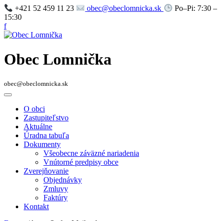
+421 52 459 11 23
obec@obeclomnicka.sk
Po–Pi: 7:30 –
15:30
f
Obec Lomnička
obec@obeclomnicka.sk
O obci
Zastupiteľstvo
Aktuálne
Úradna tabuľa
Dokumenty
Všeobecne záväzné nariadenia
Vnútorné predpisy obce
Zverejňovanie
Objednávky
Zmluvy
Faktúry
Kontakt