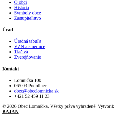
O obci
História
Symboly obce
Zastupiteľstvo
Úrad
Úradná tabuľa
VZN a smernice
Tlačivá
Zverejňovanie
Kontakt
Lomnička 100
065 03 Podolínec
obec@obeclomnicka.sk
+421 52 459 11 23
© 2026 Obec Lomnička. Všetky práva vyhradené.
Vytvoril:
BAJAN