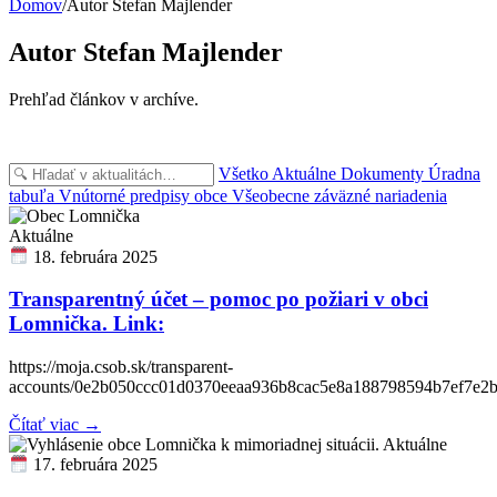
Domov
/
Autor
Stefan Majlender
Autor
Stefan Majlender
Prehľad článkov v archíve.
Všetko
Aktuálne
Dokumenty
Úradna
tabuľa
Vnútorné predpisy obce
Všeobecne záväzné nariadenia
Aktuálne
18. februára 2025
Transparentný účet – pomoc po požiari v obci
Lomnička. Link:
https://moja.csob.sk/transparent-
accounts/0e2b050ccc01d0370eeaa936b8cac5e8a188798594b7ef7e2
Čítať viac →
Aktuálne
17. februára 2025