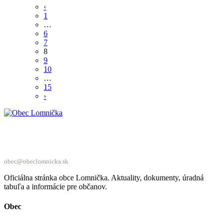
‹
1
…
6
7
8
9
10
…
15
›
Obec Lomnička
obec@obeclomnicka.sk
Oficiálna stránka obce Lomnička. Aktuality, dokumenty, úradná
tabuľa a informácie pre občanov.
Obec